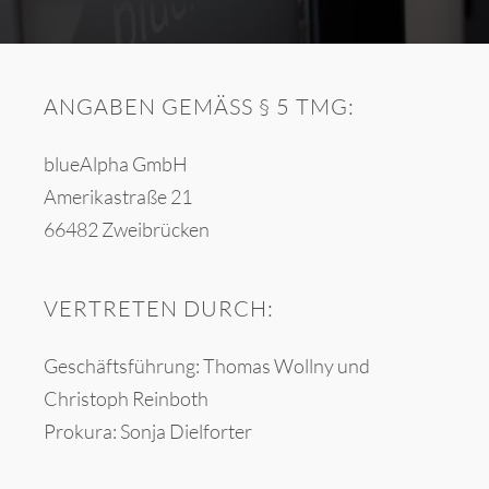
ANGABEN GEMÄSS § 5 TMG:
blueAlpha GmbH
Amerikastraße 21
66482 Zweibrücken
VERTRETEN DURCH:
Geschäftsführung: Thomas Wollny und
Christoph Reinboth
Prokura: Sonja Dielforter